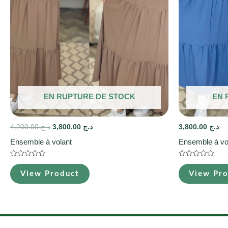
EN RUPTURE DE STOCK
EN 
4,200.00
د.ج
3,800.00
د.ج
3,800.00
د.ج
Ensemble à volant
Ensemble à vo
Note
Note
0
0
View Product
View Pr
sur
sur
5
5