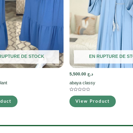
RUPTURE DE STOCK
EN RUPTURE DE S
5,500.00
د.ج
lant
abaya classy
Note
0
oduct
View Product
sur
5