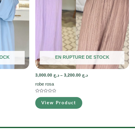
TOCK
EN RUPTURE DE STOCK
3,000.00
د.ج
–
3,200.00
د.ج
robe rosa
Note
0
View Product
sur
5