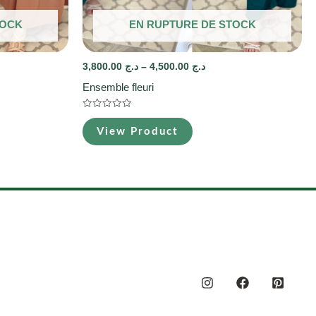
TOCK
EN RUPTURE DE STOCK
3,800.00
د.ج
–
4,500.00
د.ج
Ensemble fleuri
Note
0
View Product
sur
5