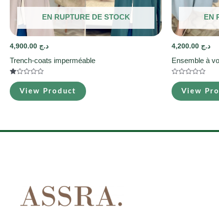
EN RUPTURE DE STOCK
EN 
4,900.00
د.ج
4,200.00
د.ج
Trench-coats imperméable
Ensemble à vo
Note
Note
1.00
0
View Product
View Pr
sur
sur
5
5