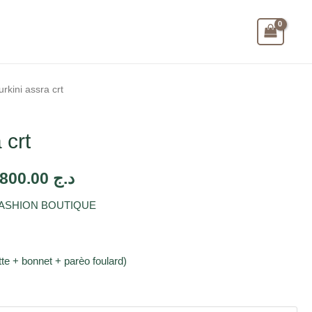
urkini assra crt
 crt
3,800.00
د.ج
A FASHION BOUTIQUE
tte + bonnet + parèo foulard)