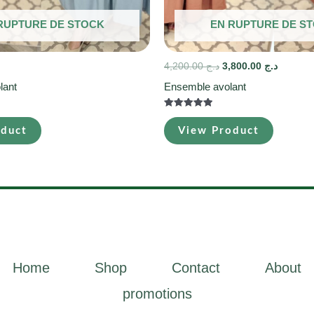
RUPTURE DE STOCK
EN RUPTURE DE S
4,200.00
د.ج
3,800.00
د.ج
lant
Ensemble avolant
Note
5.00
oduct
View Product
sur 5
Home
Shop
Contact
About
promotions