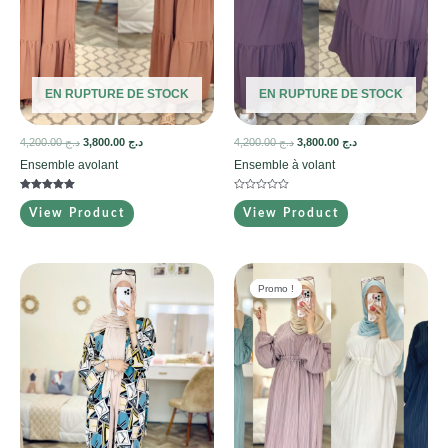
EN RUPTURE DE STOCK
EN RUPTURE DE STOCK
4,200.00
د.ج
3,800.00
د.ج
4,200.00
د.ج
3,800.00
د.ج
Ensemble avolant
Ensemble à volant
Note
Note
5.00
0
View Product
View Product
sur 5
sur
5
Promo !
Promo !