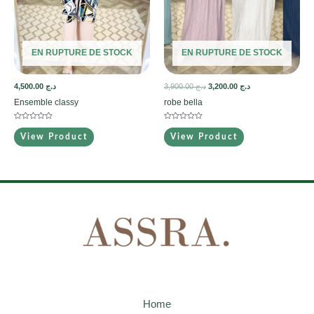
EN RUPTURE DE STOCK
EN RUPTURE DE STOCK
4,500.00
د.ج
3,900.00
د.ج
3,200.00
د.ج
Ensemble classy
robe bella
Note
Note
0
0
View Product
View Product
sur
sur
5
5
Home