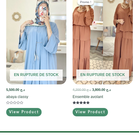
Promo !
Promo !
EN RUPTURE DE STOCK
EN RUPTURE DE STOCK
5,500.00
د.ج
4,200.00
د.ج
3,800.00
د.ج
abaya classy
Ensemble avolant
Note
Note
0
5.00
View Product
View Product
sur
sur 5
5