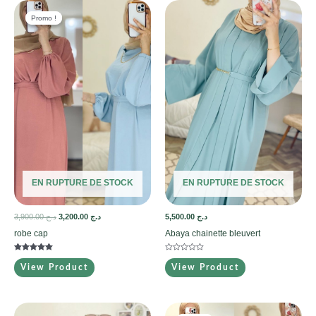
Promo !
Promo !
EN RUPTURE DE STOCK
EN RUPTURE DE STOCK
3,900.00
د.ج
3,200.00
د.ج
5,500.00
د.ج
robe cap
Abaya chainette bleuvert
Note
Note
5.00
0
View Product
View Product
sur 5
sur
5