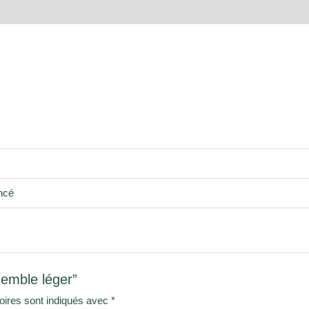
oncé
semble léger”
oires sont indiqués avec
*