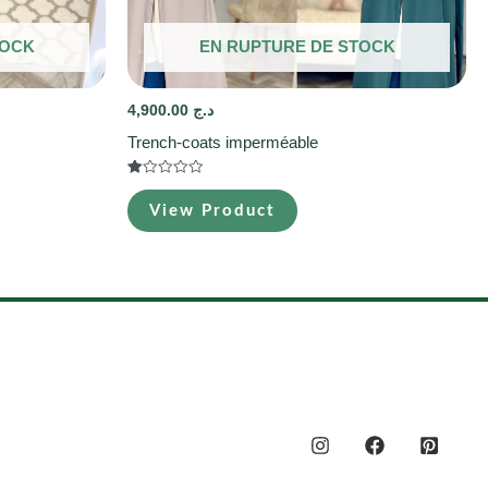
TOCK
EN RUPTURE DE STOCK
4,900.00
د.ج
Trench-coats imperméable
Note
1.00
View Product
sur
5