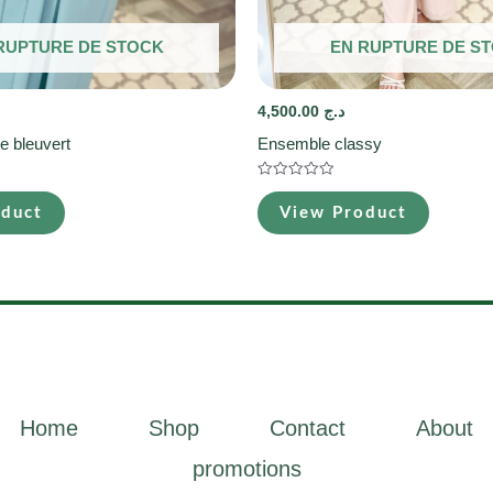
RUPTURE DE STOCK
EN RUPTURE DE S
4,500.00
د.ج
e bleuvert
Ensemble classy
Note
0
oduct
View Product
sur
5
Home
Shop
Contact
About
promotions