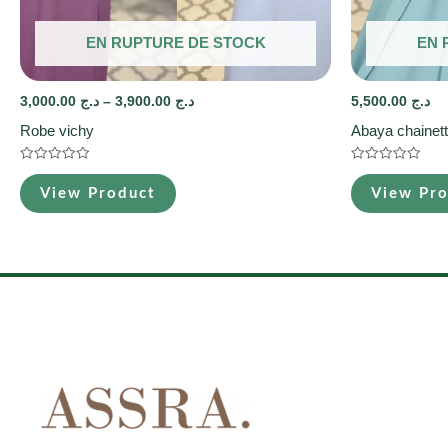
EN RUPTURE DE STOCK
EN 
3,000.00
د.ج
–
3,900.00
د.ج
5,500.00
د.ج
Robe vichy
Abaya chainett
Note
Note
0
0
View Product
View Pr
sur
sur
5
5