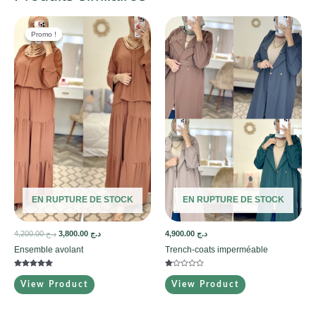
Promo !
Promo !
EN RUPTURE DE STOCK
EN RUPTURE DE STOCK
4,200.00
د.ج
3,800.00
د.ج
4,900.00
د.ج
Ensemble avolant
Trench-coats imperméable
Note
Note
5.00
1.00
View Product
View Product
sur 5
sur
5