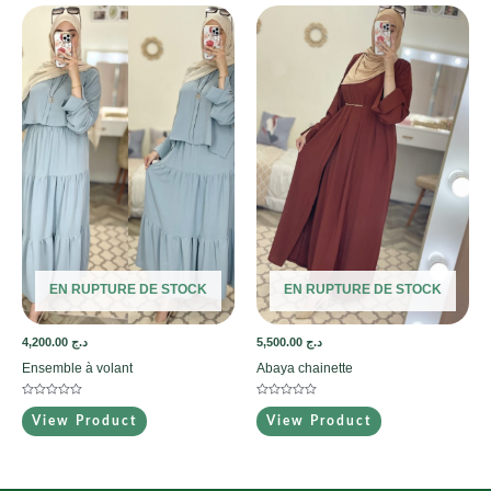
EN RUPTURE DE STOCK
EN RUPTURE DE STOCK
4,200.00
د.ج
5,500.00
د.ج
Ensemble à volant
Abaya chainette
Note
Note
0
0
View Product
View Product
sur
sur
5
5