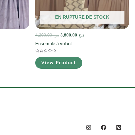
EN RUPTURE DE STOCK
4,200.00
د.ج
3,800.00
د.ج
Ensemble à volant
Note
0
View Product
sur
5