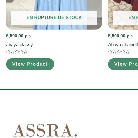
EN RUPTURE DE STOCK
EN 
5,500.00
د.ج
5,500.00
د.ج
abaya classy
Abaya chainet
Note
Note
0
0
View Product
View Pr
sur
sur
5
5