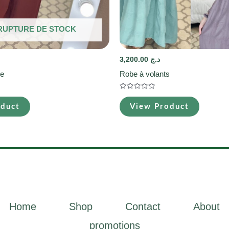
RUPTURE DE STOCK
3,200.00
د.ج
te
Robe à volants
Note
0
oduct
View Product
sur
5
Home
Shop
Contact
About
promotions