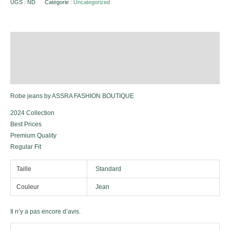
UGS :
ND
Catégorie :
Uncategorized
Description
Informations complémentaires
Avis (0)
Robe jeans by ASSRA FASHION BOUTIQUE
2024 Collection
Best Prices
Premium Quality
Regular Fit
Taille
Standard
Couleur
Jean
Il n’y a pas encore d’avis.