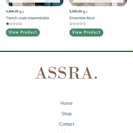
4,900.00
د.ج
5,500.00
د.ج
Trench-coats imperméable
Ensemble fleuri
Note
Note
1.00
0
View Product
View Product
sur
sur
5
5
Home
Shop
Contact