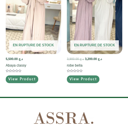
EN RUPTURE DE STOCK
EN RUPTURE DE STOCK
5,500.00
د.ج
3,900.00
د.ج
3,200.00
د.ج
Abaya classy
robe bella
Note
Note
0
0
View Product
View Product
sur
sur
5
5