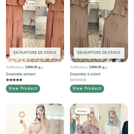
EN RUPTURE DE STOCK
EN RUPTURE DE STOCK
4,200.00
د.ج
3,800.00
د.ج
4,200.00
د.ج
3,800.00
د.ج
Ensemble avolant
Ensemble à volant
Note
Note
5.00
0
View Product
View Product
sur 5
sur
5
Promo !
Promo !